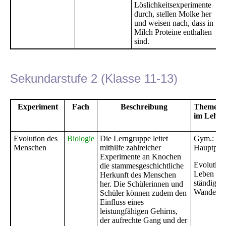
Löslichkeitsexperimente
durch, stellen Molke her
und weisen nach, dass in
Milch Proteine enthalten
sind.
Sekundarstufe 2 (Klasse 11-13)
Experiment
Fach
Beschreibung
Themenfe
im Lehrp
Evolution des
Biologie
Die Lerngruppe leitet
Gym.:
Menschen
mithilfe zahlreicher
Hauptpha
Experimente an Knochen
Evolution
die stammesgeschichtliche
Leben ist
Herkunft des Menschen
ständigen
her. Die Schülerinnen und
Wandel
Schüler können zudem den
Einfluss eines
leistungfähigen Gehirns,
der aufrechte Gang und der