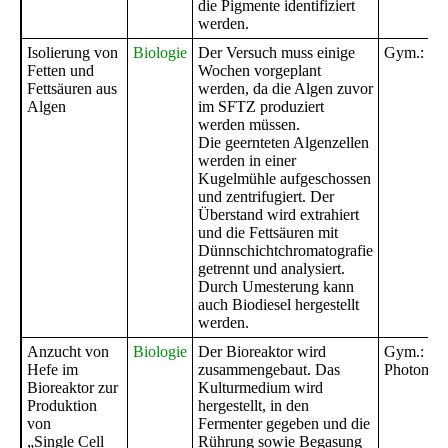
die Pigmente identifiziert
werden.
Isolierung von
Biologie
Der Versuch muss einige
Gym.: Ök
Fetten und
Wochen vorgeplant
Fettsäuren aus
werden, da die Algen zuvor
Algen
im SFTZ produziert
werden müssen.
Die geernteten Algenzellen
werden in einer
Kugelmühle aufgeschossen
und zentrifugiert. Der
Überstand wird extrahiert
und die Fettsäuren mit
Dünnschichtchromatografie
getrennt und analysiert.
Durch Umesterung kann
auch Biodiesel hergestellt
werden.
Anzucht von
Biologie
Der Bioreaktor wird
Gym.:
Hefe im
zusammengebaut. Das
Photometr
Bioreaktor zur
Kulturmedium wird
Produktion
hergestellt, in den
von
Fermenter gegeben und die
„Single Cell
Rührung sowie Begasung