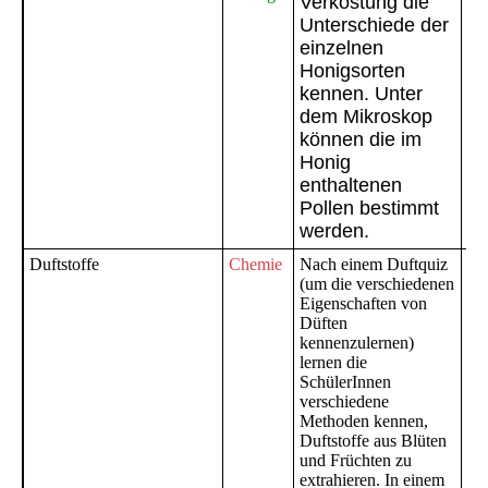
Verkostung die
Gy
Unterschiede der
N
einzelnen
Honigsorten
kennen. Unter
dem Mikroskop
können die im
Honig
enthaltenen
Pollen bestimmt
werden.
Duftstoffe
Chemie
Nach einem Duftquiz
Ge
(um die verschiedenen
NW
Eigenschaften von
Gy
Düften
Na
kennenzulernen)
lernen die
SchülerInnen
verschiedene
Methoden kennen,
Duftstoffe aus Blüten
und Früchten zu
extrahieren. In einem