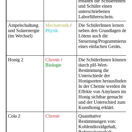
erhalten die Schülerinnen
und Schüler einen
unterschriebenen
Laborführerschein.
Ampelschaltung
Mechatronik
/
Die SchülerInnen lernen
und Solarenergie
Physik
neben den Grundlagen des
(im Wechsel)
Lötens auch die
Steuerung/Programmierung
eines einfachen Geräts.
Honig 2
Chemie
/
Die SchülerInnen können
Biologie
durch pH-Wert-
Bestimmung die
Unterschiede der
Honigsorten herausfinden.
In der Chemie werden die
Effekte von Amylasen im
Honig sichtbar gemacht
und der Unterschied zum
Kunsthonig erklärt.
Cola 2
Chemie
Quantitative
Bestimmungen von:
Kohlendioxidgehalt,
Rohrzuckergehalt,