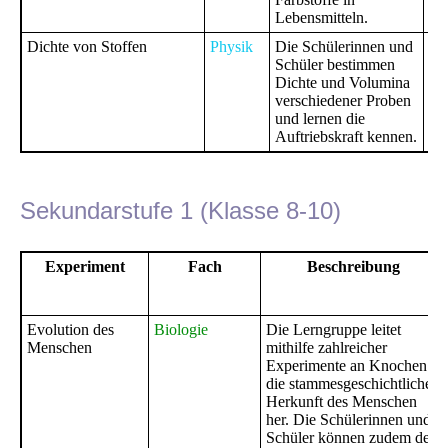
Lebensmitteln.
Dichte von Stoffen
Physik
Die Schülerinnen und
Ge
Schüler bestimmen
Ei
Dichte und Volumina
Gy
verschiedener Proben
Me
und lernen die
Auftriebskraft kennen.
Sekundarstufe 1 (Klasse 8-10)
Experiment
Fach
Beschreibung
Evolution des
Biologie
Die Lerngruppe leitet
Menschen
mithilfe zahlreicher
Experimente an Knochen
die stammesgeschichtliche
Herkunft des Menschen
her. Die Schülerinnen und
Schüler können zudem den