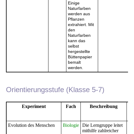
Einige
Naturfarben
werden aus
Pflanzen
extrahiert. Mit
den
Naturfarben
kann das
selbst
hergestellte
Büttenpapier
bemalt
werden.
Orientierungsstufe (Klasse 5-7)
Experiment
Fach
Beschreibung
Th
Le
Evolution des Menschen
Biologie
Die Lerngruppe leitet
Gy
mithilfe zahlreicher