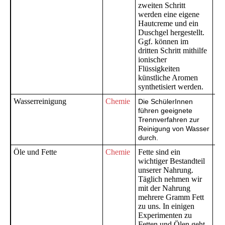
zweiten Schritt
werden eine eigene
Hautcreme und ein
Duschgel hergestellt.
Ggf. können im
dritten Schritt mithilfe
ionischer
Flüssigkeiten
künstliche Aromen
synthetisiert werden.
Wasserreinigung
Chemie
Ge
Die SchülerInnen
un
führen geeignete
Trennverfahren zur
Gy
Reinigung von Wasser
durch.
Öle und Fette
Chemie
Fette sind ein
Ge
wichtiger Bestandteil
Gy
unserer Nahrung.
Sy
Täglich nehmen wir
mit der Nahrung
mehrere Gramm Fett
zu uns. In einigen
Experimenten zu
Fetten und Ölen geht