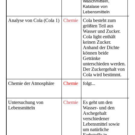
Waschmitteln,
Katalase von
Lebensmitteln
Analyse von Cola (Cola 1)
Chemie
Cola besteht zum
Ge
größten Teil aus
Gy
Wasser und Zucker.
Cola light enthält
keinen Zucker.
Anhand der Dichte
können beide
Getränke
unterschieden werden.
Der Zuckergehalt von
Cola wird bestimmt.
Chemie der Atmosphäre
Chemie
folgt...
Ge
Gy
Untersuchung von
Chemie
Es geht um den
Ge
Lebensmitteln
Wasser- und den
Gy
Aschegehalt
verschiedener
Lebensmittel sowie
um natürliche
Farbstoffe in