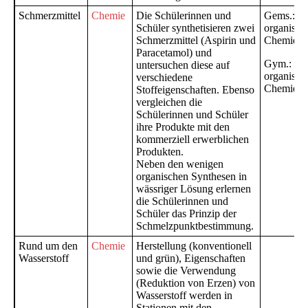
Schmerzmittel
Chemie
Die Schülerinnen und
Gems.:
Schüler synthetisieren zwei
organisch
Schmerzmittel (Aspirin und
Chemie
Paracetamol) und
Gym.:
untersuchen diese auf
organisch
verschiedene
Chemie
Stoffeigenschaften. Ebenso
vergleichen die
Schülerinnen und Schüler
ihre Produkte mit den
kommerziell erwerblichen
Produkten.
Neben den wenigen
organischen Synthesen in
wässriger Lösung erlernen
die Schülerinnen und
Schüler das Prinzip der
Schmelzpunktbestimmung.
Rund um den
Chemie
Herstellung (konventionell
Wasserstoff
und grün), Eigenschaften
sowie die Verwendung
(Reduktion von Erzen) von
Wasserstoff werden in
Stationen mit den