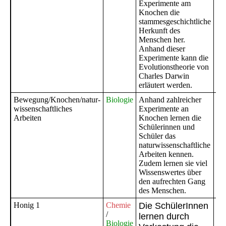
Experimente am
Knochen die
stammesgeschichtliche
Herkunft des
Menschen her.
Anhand dieser
Experimente kann die
Evolutionstheorie von
Charles Darwin
erläutert werden.
Bewegung/Knochen/natur-
Biologie
Anhand zahlreicher
Gy
wissenschaftliches
Experimente an
Kl
Arbeiten
Knochen lernen die
Ge
Schülerinnen und
im
Schüler das
na
naturwissenschaftliche
Un
Arbeiten kennen.
Zudem lernen sie viel
Wissenswertes über
den aufrechten Gang
des Menschen.
Honig 1
Chemie
Die SchülerInnen
Ge
/
lernen durch
im
Biologie