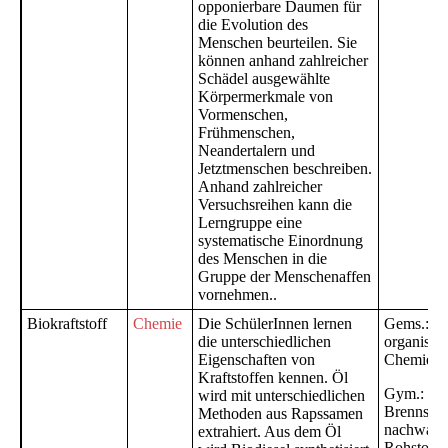
opponierbare Daumen für
die Evolution des
Menschen beurteilen. Sie
können anhand zahlreicher
Schädel ausgewählte
Körpermerkmale von
Vormenschen,
Frühmenschen,
Neandertalern und
Jetztmenschen beschreiben.
Anhand zahlreicher
Versuchsreihen kann die
Lerngruppe eine
systematische Einordnung
des Menschen in die
Gruppe der Menschenaffen
vornehmen..
Biokraftstoff
Chemie
Die SchülerInnen lernen
Gems.:
die unterschiedlichen
organisch
Eigenschaften von
Chemie
Kraftstoffen kennen. Öl
Gym.: Fos
wird mit unterschiedlichen
Brennstof
Methoden aus Rapssamen
nachwach
extrahiert. Aus dem Öl
Rohstoffe