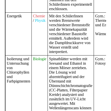
SchülerInnen experimentell
erschlossen.
Energetik
Chemie
Mit den SchülerInnen
Gym.:
/
Physik
werden Brennwerte
Thermod
verschiedener Brennstoffe
und Energ
und die Wärmekapazität
verschiedener Baustoffe
Wärmeleh
ermittelt. Außerdem wird
die Dampfdruckkurve von
Wasser erstellt und
interpretiert.
Isolierung und
Biologie
Spinatblätter werden mit
Gym.:
Untersuchung
Seesand und Ethanol in
Fotosynth
von
einem Mörser zerrieben.
Chlorophyllen
Die Lösung wird
und
abzentrifugiert und der
Farbpigmenten
Überstand mit
Dünnschichtchromatografie
(CC-Platten, Filterpapier
Kreide) analysiert und
zusätzlich im UV-Licht
ausgewertet. Mit
Wellenlängenscans können