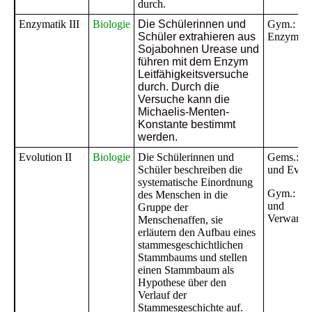
durch.
Enzymatik III
Biologie
Die Schülerinnen und
Gym.:
Schüler extrahieren aus
Enzymati
Sojabohnen Urease und
führen mit dem Enzym
Leitfähigkeitsversuche
durch. Durch die
Versuche kann die
Michaelis-Menten-
Konstante bestimmt
werden.
Evolution II
Biologie
Die Schülerinnen und
Gems.: Ge
Schüler beschreiben die
und Evolu
systematische Einordnung
Gym.: Vie
des Menschen in die
und
Gruppe der
Verwandts
Menschenaffen, sie
erläutern den Aufbau eines
stammesgeschichtlichen
Stammbaums und stellen
einen Stammbaum als
Hypothese über den
Verlauf der
Stammesgeschichte auf.