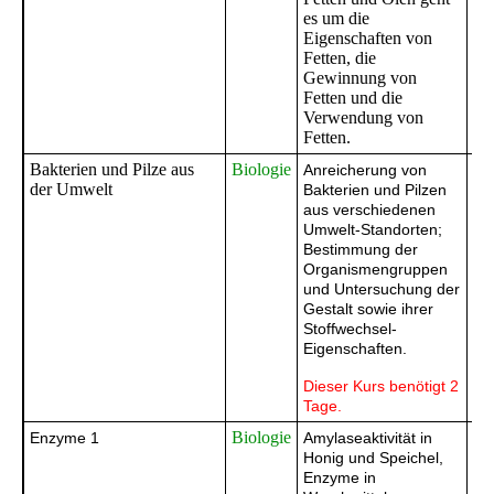
es um die
Eigenschaften von
Fetten, die
Gewinnung von
Fetten und die
Verwendung von
Fetten.
Bakterien und Pilze aus
Biologie
Ge
Anreicherung von
der Umwelt
Bakterien und Pilzen
Gy
aus verschiedenen
Ge
Umwelt-Standorten;
Ba
Bestimmung der
Organismengruppen
und Untersuchung der
Gestalt sowie ihrer
Stoffwechsel-
Eigenschaften.
Dieser Kurs benötigt 2
Tage.
Biologie
Ge
Enzyme 1
Amylaseaktivität in
Honig und Speichel,
Gy
Enzyme in