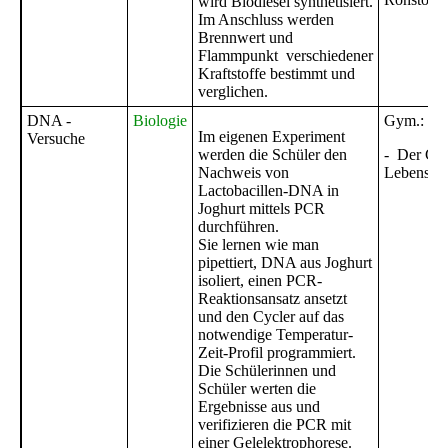
wird Biodiesel synthetisiert.
Im Anschluss werden
Brennwert und
Flammpunkt verschiedener
Kraftstoffe bestimmt und
verglichen.
DNA -
Biologie
Gym.: Ge
Im eigenen Experiment
Versuche
werden die Schüler den
- Der Co
Nachweis von
Lebens
Lactobacillen-DNA in
Joghurt mittels PCR
durchführen.
Sie lernen wie man
pipettiert, DNA aus Joghurt
isoliert, einen PCR-
Reaktionsansatz ansetzt
und den Cycler auf das
notwendige Temperatur-
Zeit-Profil programmiert.
Die Schülerinnen und
Schüler werten die
Ergebnisse aus und
verifizieren die PCR mit
einer Gelelektrophorese.